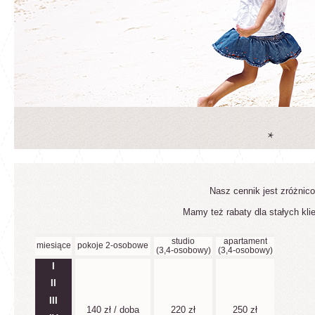
Nasz cennik jest zróżnic
Mamy też rabaty dla stałych kli
studio
apartament
miesiące
pokoje 2-osobowe
(3,4-osobowy)
(3,4-osobowy)
I
II
III
140 zł / doba
220 zł
250 zł