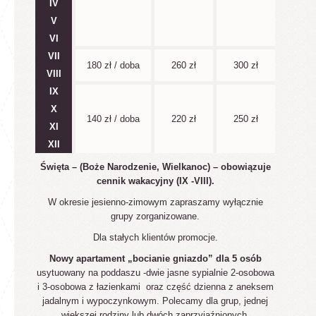
IV
V
VI
VII
180 zł / doba
260 zł
300 zł
VIII
IX
X
140 zł / doba
220 zł
250 zł
XI
XII
Święta – (Boże Narodzenie, Wielkanoc) – obowiązuje
cennik wakacyjny (IX -VIII).
W okresie jesienno-zimowym zapraszamy wyłącznie
grupy zorganizowane.
Dla stałych klientów promocje.
Nowy apartament „bocianie gniazdo” dla 5 osób
usytuowany na poddaszu -dwie jasne sypialnie 2-osobowa
i 3-osobowa z łazienkami oraz część dzienna z aneksem
jadalnym i wypoczynkowym. Polecamy dla grup, jednej
większej rodziny lub dwóch zaprzyjaźnionych
.