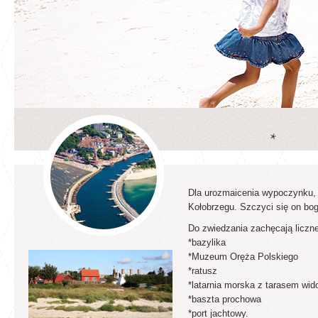
Dla urozmaicenia wypoczynku, 
Kołobrzegu. Szczyci się on boga
Do zwiedzania zachęcają liczne
*bazylika
*Muzeum Oręża Polskiego
*ratusz
*latarnia morska z tarasem wi
*baszta prochowa
*port jachtowy.