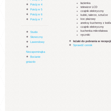
łazienka
Pokój nr 4
telewizor LCD
Pokój nr 5
czajnik elektryczny
Pokój nr 6
kubki, talerze, sztućce
koc plażowy
Pokój nr 7
aneksy kuchenny z lodó
czajnik elektryczny
kuchenka mikrofalowa
Studio
ręczniki
Słoneczny
leżaki do pobrania w recepcji
Lawendowy
Sprawdź cennik
Niezapominajka
Bocianie
gniazdo